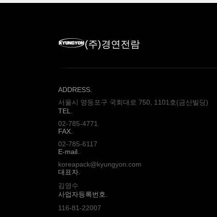
(주)경연전람
ADDRESS.
서울시 영등포구 국회대로 750, 1101호(금산빌딩)
TEL.
02-785-4771
FAX.
02-785-6117
E-mail.
koreapack@kyungyon.com
대표자.
김영수
사업자등록번호.
116-81-22007