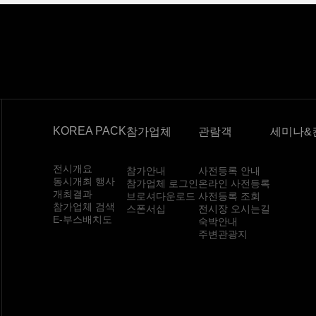
KOREA PACK
참가업체
관람객
세미나&
전시개요
참가안내
사전등록 안내
동시개최 행사
참가업체 로그인
온라인 사전등록
개최결과
브로셔다운로드
사전등록 조회
참가업체 검색
스폰서십
전시장 오시는길
E-부스배치도
숙박안내
주변관광지