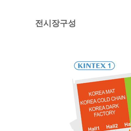
전
시
장
구
성