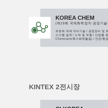
KOREA CHEM
(제19회 국제화학장치∙공정기술
유분체·유체 처리기술 / 공정장비 및 
시스템 설계 / 소재 및 부품 / 산업별 응용 
Chemicals(특수화학물질) / 안전/
K
I
N
T
E
X
2
전
시
장