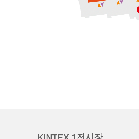
K
I
N
T
E
X
1
전
시
장