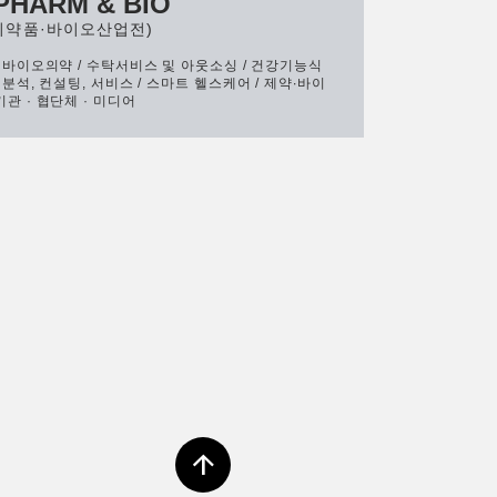
PHARM & BIO
제의약품·바이오산업전)
/ 바이오의약 / 수탁서비스 및 아웃소싱 / 건강기능식
/ 분석, 컨설팅, 서비스 / 스마트 헬스케어 / 제약∙바이
기관 · 협단체 · 미디어
arrow_upward